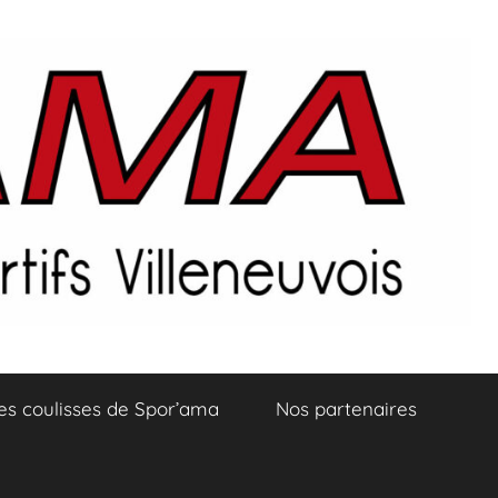
es coulisses de Spor’ama
Nos partenaires