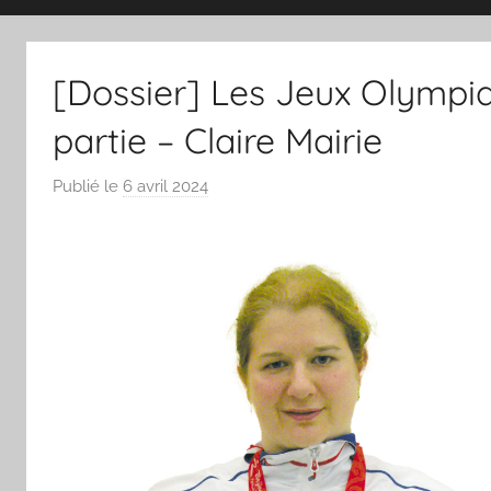
magazine
[Dossier] Les Jeux Olympiq
du
partie – Claire Mairie
sport
Publié le
6 avril 2024
p
a
et
r
S
des
p
o
sportifs
r
'
villeneuvois
a
m
a