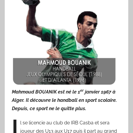
p
des
o
r
sportifs
'
a
villeneuvois
m
a
er
Mahmoud BOUANIK est né le 1
janvier 1967 à
Alger. Il découvre le handball en sport scolaire.
Depuis, ce sport ne le quitte plus.
I
l se licencie au club de IRB Casba et sera
joueur des U13 aux U17 puis il part au grand