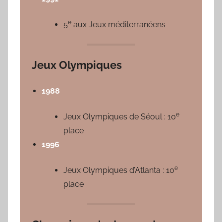
e
5
aux Jeux méditerranéens
Jeux Olympiques
1988
e
Jeux Olympiques de Séoul : 10
place
1996
e
Jeux Olympiques d’Atlanta : 10
place