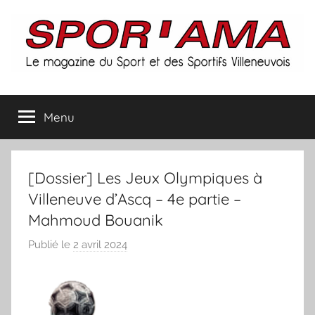
Aller
au
contenu
Spor'ama
Menu
:
le
[Dossier] Les Jeux Olympiques à
magazine
Villeneuve d’Ascq – 4e partie –
Mahmoud Bouanik
du
Publié le
2 avril 2024
p
sport
a
r
et
S