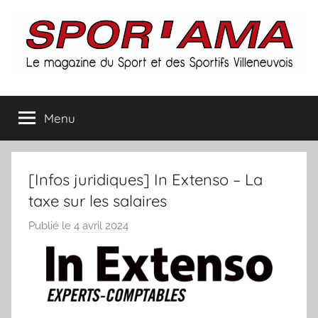
Aller
au
contenu
Spor'ama
Menu
:
le
[Infos juridiques] In Extenso – La
magazine
taxe sur les salaires
Publié le
4 avril 2024
p
du
a
r
sport
S
et
p