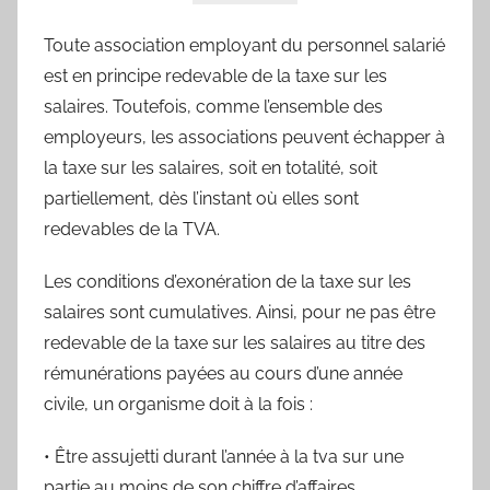
o
des
r
Toute association employant du personnel salarié
'
est en principe redevable de la taxe sur les
sportifs
a
salaires. Toutefois, comme l’ensemble des
m
villeneuvois
employeurs, les associations peuvent échapper à
a
la taxe sur les salaires, soit en totalité, soit
partiellement, dès l’instant où elles sont
redevables de la TVA.
Les conditions d’exonération de la taxe sur les
salaires sont cumulatives. Ainsi, pour ne pas être
redevable de la taxe sur les salaires au titre des
rémunérations payées au cours d’une année
civile, un organisme doit à la fois :
• Être assujetti durant l’année à la tva sur une
partie au moins de son chiffre d’affaires,