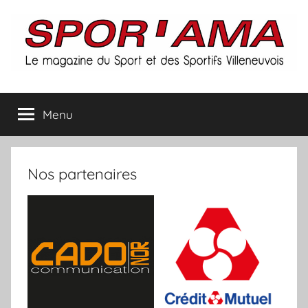
Aller
au
contenu
Spor'ama
Menu
:
le
Nos partenaires
magazine
du
sport
et