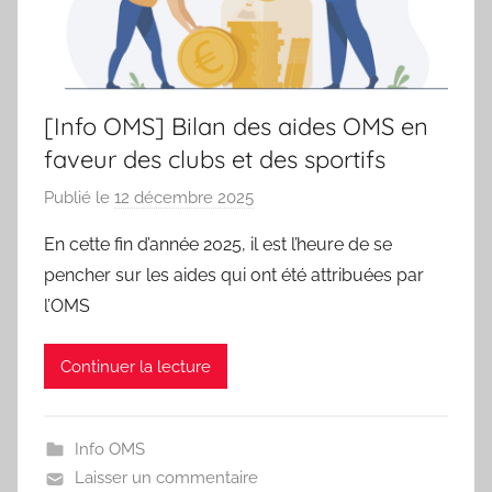
des
sportifs
[Info OMS] Bilan des aides OMS en
villeneuvois
faveur des clubs et des sportifs
Publié le
12 décembre 2025
p
a
En cette fin d’année 2025, il est l’heure de se
r
pencher sur les aides qui ont été attribuées par
S
l’OMS
p
o
Continuer la lecture
r
'
a
Info OMS
m
Laisser un commentaire
a