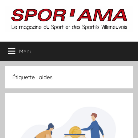
Aller
au
contenu
Spor'ama
Menu
:
le
Étiquette :
aides
magazine
du
sport
et