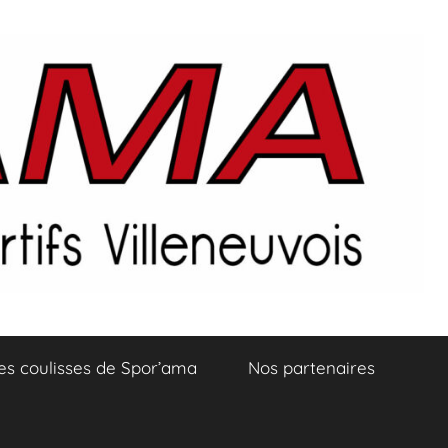
es coulisses de Spor’ama
Nos partenaires