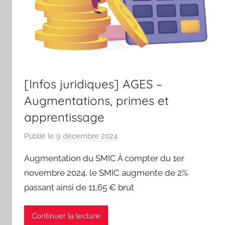
[Infos juridiques] AGES –
Augmentations, primes et
apprentissage
Publié le
9 décembre 2024
p
a
Augmentation du SMIC À compter du 1er
r
novembre 2024, le SMIC augmente de 2%
S
passant ainsi de 11,65 € brut
p
o
r
Continuer la lecture