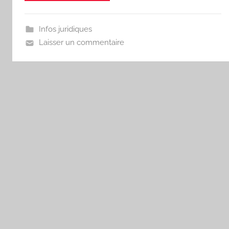
'
a
m
Infos juridiques
a
Laisser un commentaire