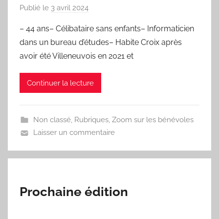
Publié le
3 avril 2024
p
a
– 44 ans– Célibataire sans enfants– Informaticien
r
dans un bureau d’études– Habite Croix après
S
avoir été Villeneuvois en 2021 et
p
o
Continuer la lecture
r
'
a
Non classé
,
Rubriques
,
Zoom sur les bénévoles
m
Laisser un commentaire
a
Prochaine édition