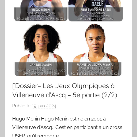
[Dossier– Les Jeux Olympiques à
Villeneuve d’Ascq – 5e partie (2/2)
Publié le
19 juin 2024
p
a
Hugo Menin Hugo Menin est né en 2001 à
r
Villeneuve d’Ascq. C’est en participant à un cross
S
USEP, qu’il remporte