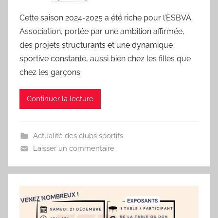
a
Cette saison 2024-2025 a été riche pour l’ESBVA
r
Association, portée par une ambition affirmée,
S
des projets structurants et une dynamique
p
sportive constante, aussi bien chez les filles que
o
chez les garçons.
r
'
a
Continuer la lecture
m
a
Actualité des clubs sportifs
Laisser un commentaire