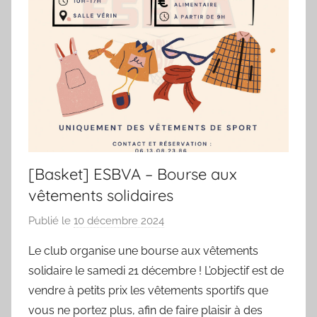
[Basket] ESBVA – Bourse aux
vêtements solidaires
Publié le
10 décembre 2024
p
a
Le club organise une bourse aux vêtements
r
solidaire le samedi 21 décembre ! L’objectif est de
S
vendre à petits prix les vêtements sportifs que
p
vous ne portez plus, afin de faire plaisir à des
o