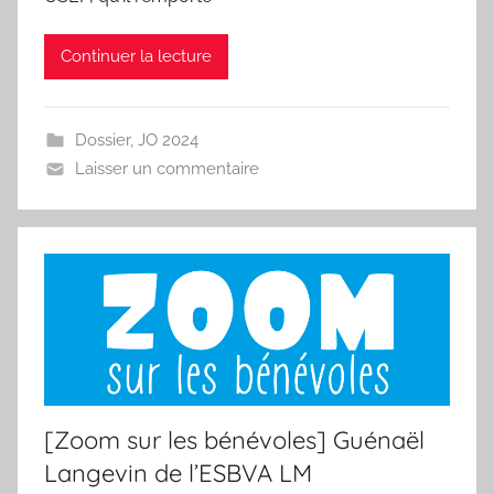
p
o
Continuer la lecture
r
'
a
Dossier
,
JO 2024
m
Laisser un commentaire
a
[Zoom sur les bénévoles] Guénaël
Langevin de l’ESBVA LM