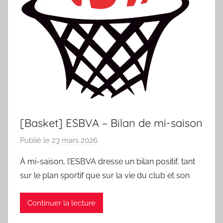
[Basket] ESBVA – Bilan de mi-saison
Publié le
23 mars 2026
p
a
À mi-saison, l’ESBVA dresse un bilan positif, tant
r
sur le plan sportif que sur la vie du club et son
S
p
Continuer la lecture
o
r