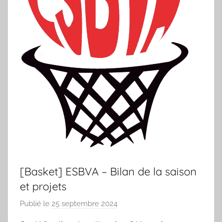
[Basket] ESBVA – Bilan de la saison
et projets
Publié le
25 septembre 2024
p
a