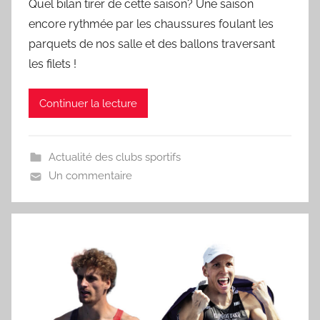
Quel bilan tirer de cette saison? Une saison
r
encore rythmée par les chaussures foulant les
S
parquets de nos salle et des ballons traversant
p
les filets !
o
r
Continuer la lecture
'
a
m
Actualité des clubs sportifs
a
Un commentaire