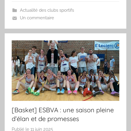
'
Actualité des clubs sportifs
a
Un commentaire
m
a
[Basket] ESBVA : une saison pleine
d’élan et de promesses
Publié le
11 juin 2025
p