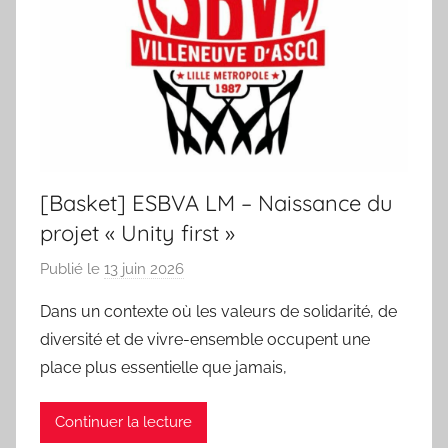
des
sportifs
villeneuvois
[Basket] ESBVA LM – Naissance du
projet « Unity first »
Publié le
13 juin 2026
p
a
Dans un contexte où les valeurs de solidarité, de
r
diversité et de vivre-ensemble occupent une
S
place plus essentielle que jamais,
p
o
Continuer la lecture
r