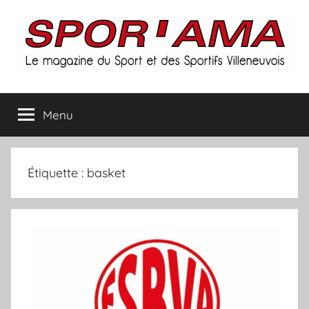
Aller
au
contenu
Spor'ama
Menu
:
le
Étiquette :
basket
magazine
du
sport
et