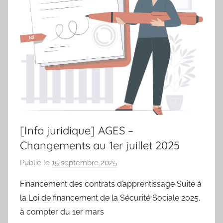
des
sportifs
villeneuvois
[Info juridique] AGES –
Changements au 1er juillet 2025
Publié le
15 septembre 2025
p
a
Financement des contrats d’apprentissage Suite à
r
la Loi de financement de la Sécurité Sociale 2025,
S
à compter du 1er mars
p