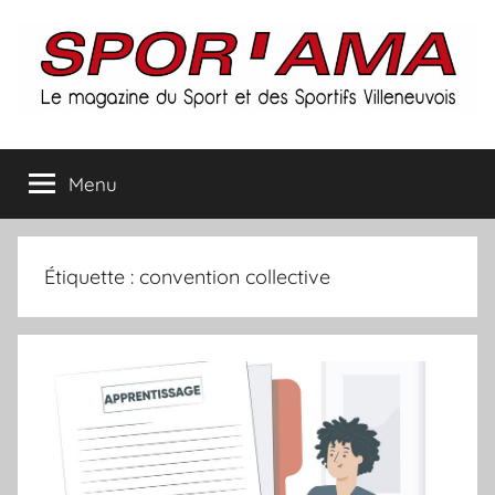
Aller
au
contenu
Spor'ama
Menu
:
le
Étiquette :
convention collective
magazine
du
sport
et