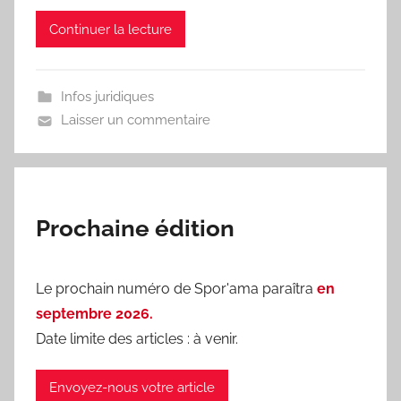
o
Continuer la lecture
r
'
a
Infos juridiques
m
Laisser un commentaire
a
Prochaine édition
Le prochain numéro de Spor'ama paraîtra
en
septembre 2026.
Date limite des articles : à venir.
Envoyez-nous votre article