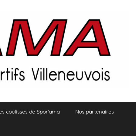
es coulisses de Spor’ama
Nos partenaires