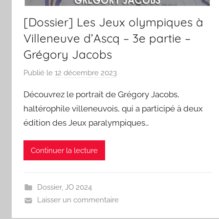
[Dossier] Les Jeux olympiques à
Villeneuve d’Ascq – 3e partie –
Grégory Jacobs
Publié le
12 décembre 2023
p
a
Découvrez le portrait de Grégory Jacobs,
r
haltérophile villeneuvois, qui a participé à deux
S
édition des Jeux paralympiques…
p
o
r
Continuer la lecture
'
a
m
Dossier
,
JO 2024
a
Laisser un commentaire