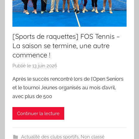
des
sportifs
[Sports de raquettes] FOS Tennis –
villeneuvois
La saison se termine, une autre
commence !
Publié le
13 juin 2026
p
a
Après le succès rencontré lors de l’Open Seniors
r
et le tournoi Jeunes organisés au mois d’avril,
S
avec plus de 500
p
o
Continuer la lecture
r
'
a
Actualité des clubs sportifs
,
Non classé
m