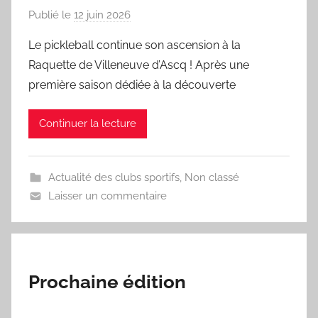
Publié le
12 juin 2026
p
a
Le pickleball continue son ascension à la
r
Raquette de Villeneuve d’Ascq ! Après une
S
première saison dédiée à la découverte
p
o
Continuer la lecture
r
'
a
Actualité des clubs sportifs
,
Non classé
m
Laisser un commentaire
a
Prochaine édition