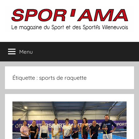
Aller
au
contenu
Spor'ama
Menu
:
le
Étiquette :
sports de raquette
magazine
du
sport
et