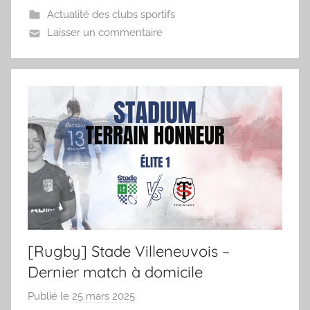
Actualité des clubs sportifs
a
Laisser un commentaire
[Rugby] Stade Villeneuvois –
Dernier match à domicile
Publié le
25 mars 2025
p