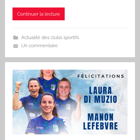
p
Continuer la lecture
o
r
'
Actualité des clubs sportifs
a
Un commentaire
m
a