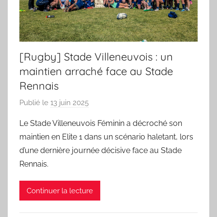
des
sportifs
[Rugby] Stade Villeneuvois : un
villeneuvois
maintien arraché face au Stade
Rennais
Publié le
13 juin 2025
p
a
Le Stade Villeneuvois Féminin a décroché son
r
maintien en Elite 1 dans un scénario haletant, lors
S
d’une dernière journée décisive face au Stade
p
Rennais.
o
r
Continuer la lecture
'
a
m