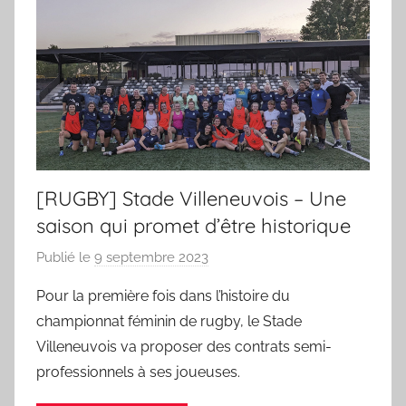
[RUGBY] Stade Villeneuvois – Une
saison qui promet d’être historique
Publié le
9 septembre 2023
p
a
Pour la première fois dans l’histoire du
r
championnat féminin de rugby, le Stade
S
Villeneuvois va proposer des contrats semi-
p
professionnels à ses joueuses.
o
r