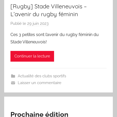
[Rugby] Stade Villeneuvois –
L’avenir du rugby féminin
Publié le
29 juin 2023
p
a
Ces 3 petites sont l’avenir du rugby féminin du
r
Stade Villeneuvois!
S
p
Continuer la lecture
o
r
'
Actualité des clubs sportifs
a
Laisser un commentaire
m
a
Prochaine édition