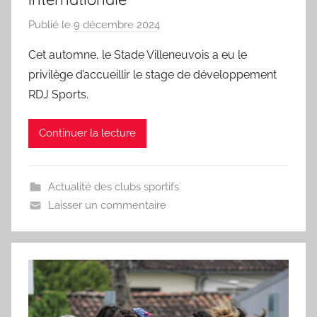
Publié le
9 décembre 2024
p
a
Cet automne, le Stade Villeneuvois a eu le
r
privilège d’accueillir le stage de développement
S
RDJ Sports.
p
o
Continuer la lecture
r
'
a
Actualité des clubs sportifs
m
Laisser un commentaire
a