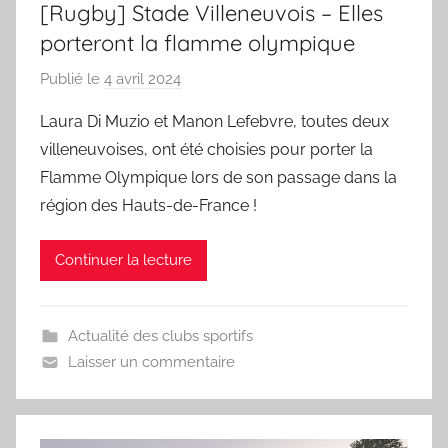
[Rugby] Stade Villeneuvois – Elles
porteront la flamme olympique
Publié le
4 avril 2024
p
a
Laura Di Muzio et Manon Lefebvre, toutes deux
r
villeneuvoises, ont été choisies pour porter la
S
Flamme Olympique lors de son passage dans la
p
région des Hauts-de-France !
o
r
Continuer la lecture
'
a
m
Actualité des clubs sportifs
a
Laisser un commentaire