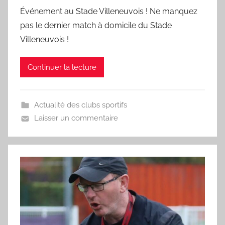
a
Événement au Stade Villeneuvois ! Ne manquez
r
pas le dernier match à domicile du Stade
S
Villeneuvois !
p
o
Continuer la lecture
r
'
a
Actualité des clubs sportifs
m
Laisser un commentaire
a