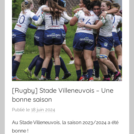
[Rugby] Stade Villeneuvois – Une
bonne saison
Publié le
18 juin 2024
p
a
Au Stade Villeneuvois, la saison 2023/2024 a été
r
bonne !
S