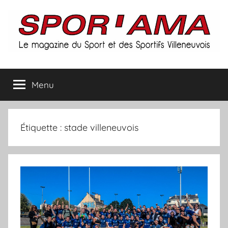
Aller
au
contenu
Spor'ama
Menu
:
le
Étiquette :
stade villeneuvois
magazine
du
sport
et