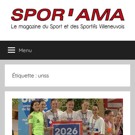
Aller
au
contenu
Spor'ama
Menu
:
le
Étiquette :
unss
magazine
du
sport
et