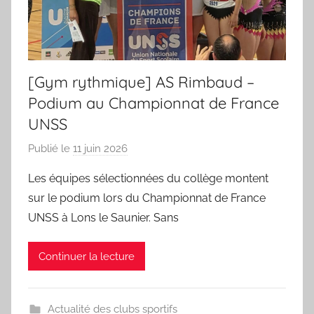
des
sportifs
[Gym rythmique] AS Rimbaud –
villeneuvois
Podium au Championnat de France
UNSS
Publié le
11 juin 2026
p
a
Les équipes sélectionnées du collège montent
r
sur le podium lors du Championnat de France
S
UNSS à Lons le Saunier. Sans
p
o
Continuer la lecture
r
'
a
Actualité des clubs sportifs
m