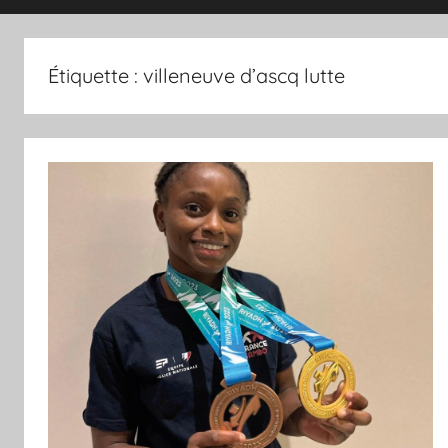
magazine
Étiquette :
villeneuve d’ascq lutte
du
sport
et
des
sportifs
villeneuvois