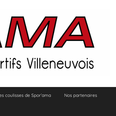
es coulisses de Spor’ama
Nos partenaires