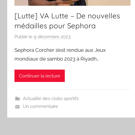
[Lutte] VA Lutte – De nouvelles
médailles pour Sephora
Publié le
9 décembre 2023
p
a
Sephora Corcher s’est rendue aux Jeux
r
mondiaux de sambo 2023 à Riyadh…
S
p
Continuer la lecture
o
r
'
Actualité des clubs sportifs
a
Un commentaire
m
a