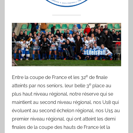
'
des
a
sportifs
m
a
villeneuvois
e
Entre la coupe de France et les 32
de finale
e
atteints par nos seniors, leur belle 3
place au
plus haut niveau régional, notre réserve qui se
maintient au second niveau régional, nos U18 qui
évoluent au second échelon régional, nos U15 au
premier niveau régional, qui ont atteint les demi
finales de la coupe des hauts de France (et la