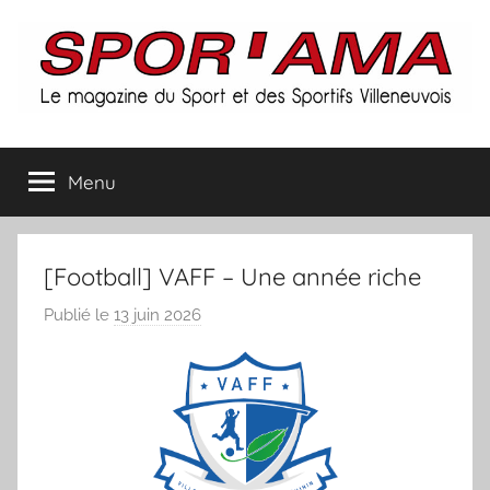
Aller
au
contenu
Spor'ama
Menu
:
le
[Football] VAFF – Une année riche
magazine
Publié le
13 juin 2026
p
a
du
r
S
sport
p
o
et
r