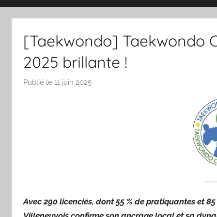
magazine
[Taekwondo] Taekwondo Clu
du
2025 brillante !
sport
Publié le
11 juin 2025
p
a
et
r
S
des
p
o
sportifs
r
'
villeneuvois
a
m
Avec 290 licenciés, dont 55 % de pratiquantes et 8
a
Villeneuvois confirme son ancrage local et sa dy