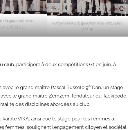
n (à gauche), vice-
Achraf Aouira (à gauche), vice-champion
onne Cadette.
Cadet.
u club, participera à deux compétitions G1 en juin, à
e
s avec le grand maître Pascal Russelo 9
Dan, un stage
ai avec le grand maître Zemzemi fondateur du Taekibodo.
ersalité des disciplines abordées au club.
e karaté VIKA, ainsi que le stage pour les femmes à
 des femmes, soulignent l’engagement citoyen et sociétal