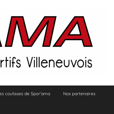
es coulisses de Spor’ama
Nos partenaires