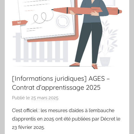
des
sportifs
villeneuvois
[Informations juridiques] AGES –
Contrat d’apprentissage 2025
Publié le
25 mars 2025
p
a
C’est officiel : les mesures d’aides à l’embauche
r
d’apprentis en 2025 ont été publiées par Décret le
S
23 février 2025.
p