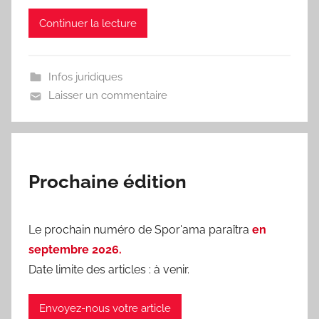
o
Continuer la lecture
r
'
a
Infos juridiques
m
Laisser un commentaire
a
Prochaine édition
Le prochain numéro de Spor'ama paraîtra
en
septembre 2026.
Date limite des articles : à venir.
Envoyez-nous votre article