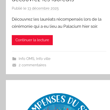
Publié le
13 décembre 2025
p
a
Découvrez les lauréats récompensés lors de la
r
cérémonie qui a eu lieu au Palacium hier soir.
S
p
Continuer la lecture
o
r
'
Info OMS
,
Info ville
a
2 commentaires
m
a