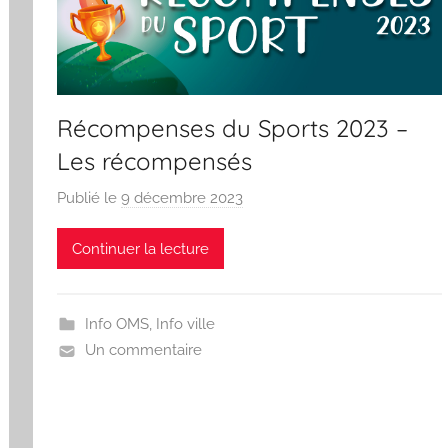
Récompenses du Sports 2023 –
Les récompensés
Publié le
9 décembre 2023
p
a
Continuer la lecture
r
S
p
Info OMS
,
Info ville
o
Un commentaire
r
'
a
m