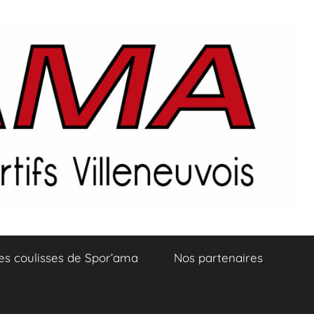
es coulisses de Spor’ama
Nos partenaires