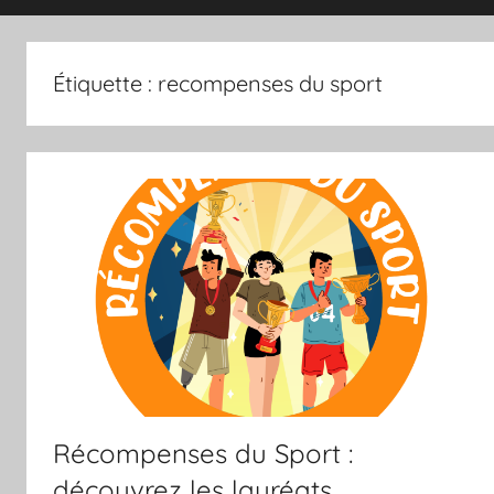
magazine
Étiquette :
recompenses du sport
du
sport
et
des
sportifs
villeneuvois
Récompenses du Sport :
découvrez les lauréats