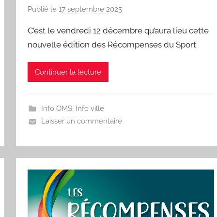
Publié le
17 septembre 2025
p
a
C’est le vendredi 12 décembre qu’aura lieu cette
r
nouvelle édition des Récompenses du Sport.
S
p
Continuer la lecture
o
r
'
Info OMS
,
Info ville
a
Laisser un commentaire
m
a