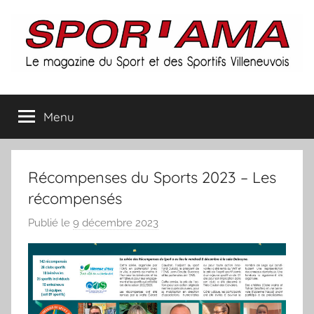
Aller
au
contenu
Spor'ama
Menu
:
le
Récompenses du Sports 2023 – Les
magazine
récompensés
Publié le
9 décembre 2023
p
du
a
r
sport
S
et
p