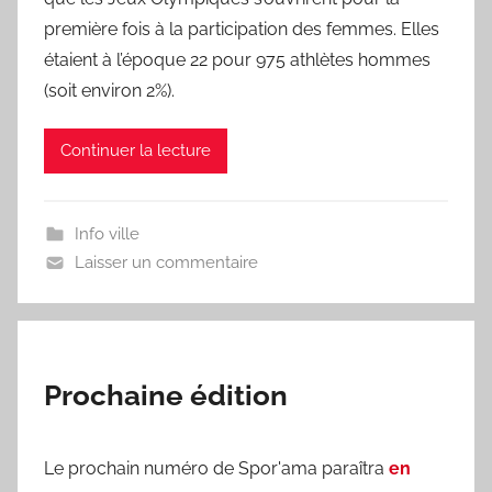
S
première fois à la participation des femmes. Elles
p
étaient à l’époque 22 pour 975 athlètes hommes
o
(soit environ 2%).
r
'
a
Continuer la lecture
m
a
Info ville
Laisser un commentaire
Prochaine édition
Le prochain numéro de Spor'ama paraîtra
en