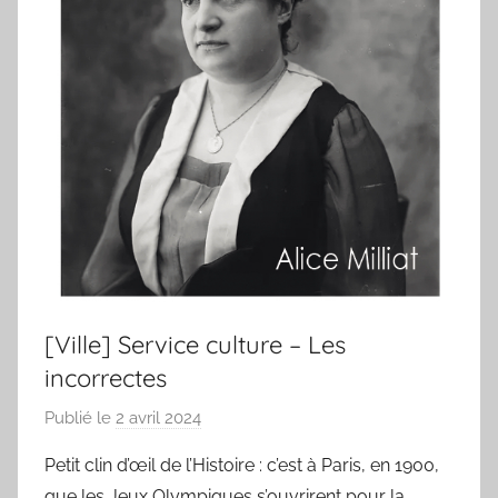
des
sportifs
villeneuvois
[Ville] Service culture – Les
incorrectes
Publié le
2 avril 2024
p
a
Petit clin d’œil de l’Histoire : c’est à Paris, en 1900,
r
que les Jeux Olympiques s’ouvrirent pour la