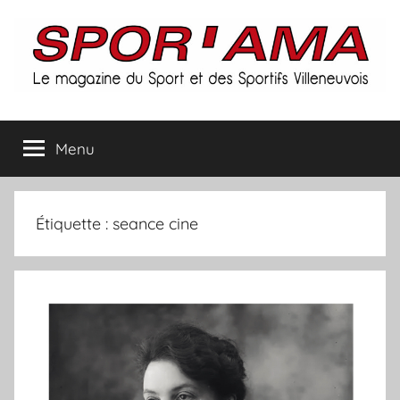
Aller
au
contenu
Spor'ama
Menu
:
le
Étiquette :
seance cine
magazine
du
sport
et