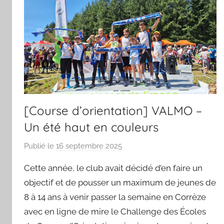
[Course d’orientation] VALMO –
Un été haut en couleurs
Publié le
16 septembre 2025
p
a
Cette année, le club avait décidé d’en faire un
r
objectif et de pousser un maximum de jeunes de
S
8 à 14 ans à venir passer la semaine en Corrèze
p
avec en ligne de mire le Challenge des Écoles
o
r