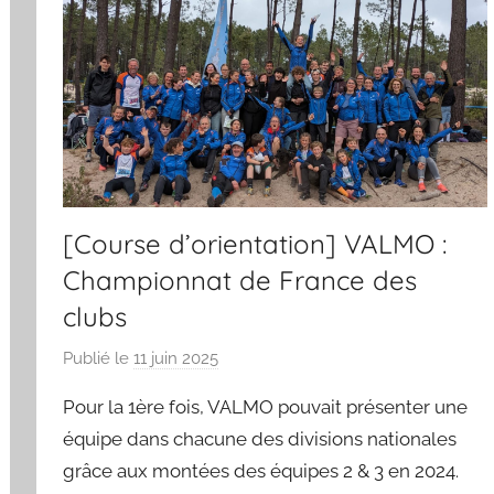
[Course d’orientation] VALMO :
Championnat de France des
clubs
Publié le
11 juin 2025
p
a
Pour la 1ère fois, VALMO pouvait présenter une
r
équipe dans chacune des divisions nationales
S
grâce aux montées des équipes 2 & 3 en 2024.
p