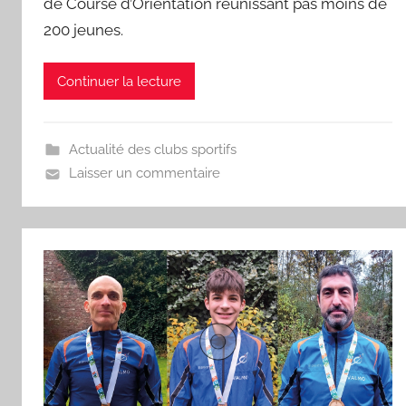
de Course d’Orientation réunissant pas moins de
'
200 jeunes.
a
m
Continuer la lecture
a
Actualité des clubs sportifs
Laisser un commentaire