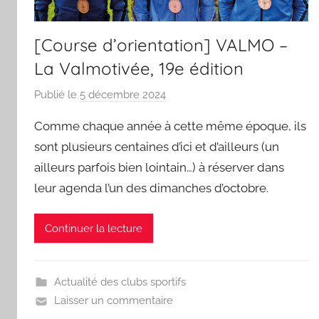
[Course d’orientation] VALMO –
La Valmotivée, 19e édition
Publié le
5 décembre 2024
p
a
Comme chaque année à cette même époque, ils
r
sont plusieurs centaines d’ici et d’ailleurs (un
S
ailleurs parfois bien lointain…) à réserver dans
p
leur agenda l’un des dimanches d’octobre.
o
r
'
Continuer la lecture
a
m
a
Actualité des clubs sportifs
Laisser un commentaire