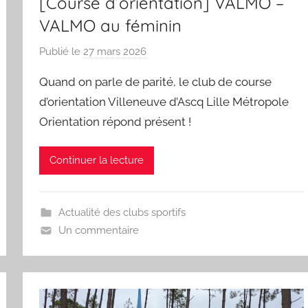
[Course d’orientation] VALMO –
VALMO au féminin
Publié le
27 mars 2026
p
a
Quand on parle de parité, le club de course
r
d’orientation Villeneuve d’Ascq Lille Métropole
S
Orientation répond présent !
p
o
r
Continuer la lecture
'
a
m
Actualité des clubs sportifs
a
Un commentaire