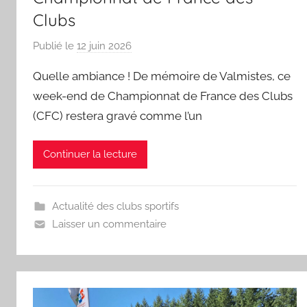
Clubs
Publié le
12 juin 2026
p
a
Quelle ambiance ! De mémoire de Valmistes, ce
r
week-end de Championnat de France des Clubs
S
(CFC) restera gravé comme l’un
p
o
r
Continuer la lecture
'
a
m
Actualité des clubs sportifs
a
Laisser un commentaire