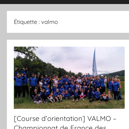
magazine
Étiquette :
valmo
du
sport
et
des
sportifs
villeneuvois
[Course d’orientation] VALMO –
Championnat de France des