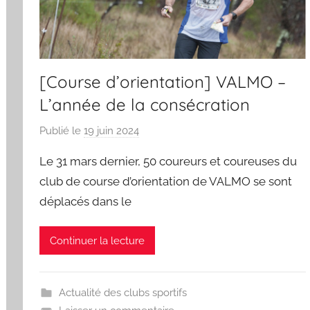
[Course d’orientation] VALMO –
L’année de la consécration
Publié le
19 juin 2024
p
a
Le 31 mars dernier, 50 coureurs et coureuses du
r
club de course d’orientation de VALMO se sont
S
déplacés dans le
p
o
r
Continuer la lecture
'
a
m
Actualité des clubs sportifs