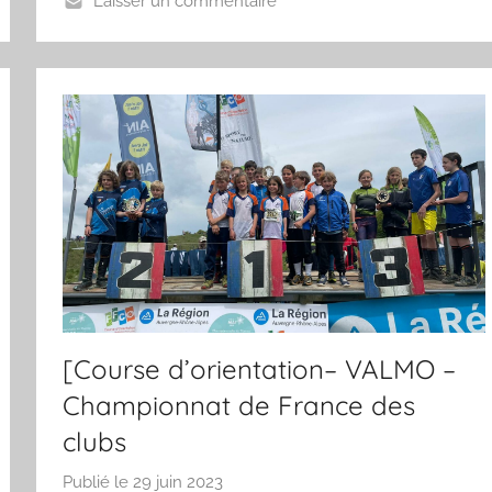
a
Laisser un commentaire
[Course d’orientation– VALMO –
Championnat de France des
clubs
Publié le
29 juin 2023
p