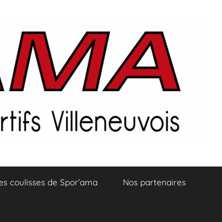
es coulisses de Spor’ama
Nos partenaires