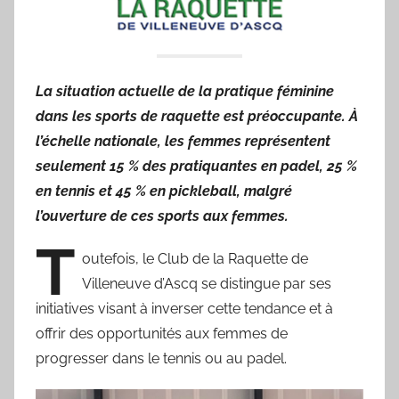
o
des
r
'
sportifs
a
La situation actuelle de la pratique féminine
m
villeneuvois
dans les sports de raquette est préoccupante. À
a
l’échelle nationale, les femmes représentent
seulement 15 % des pratiquantes en padel, 25 %
en tennis et 45 % en pickleball, malgré
l’ouverture de ces sports aux femmes.
T
outefois, le Club de la Raquette de
Villeneuve d’Ascq se distingue par ses
initiatives visant à inverser cette tendance et à
offrir des opportunités aux femmes de
progresser dans le tennis ou au padel.