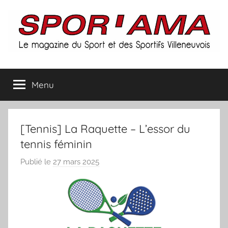
Aller
au
contenu
Spor'ama
Menu
:
le
[Tennis] La Raquette – L’essor du
magazine
tennis féminin
Publié le
27 mars 2025
p
du
a
r
sport
S
et
p