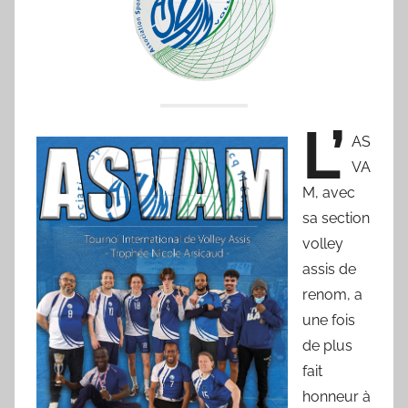
p
des
o
r
sportifs
'
a
villeneuvois
m
L’
AS
a
VA
M, avec
sa section
volley
assis de
renom, a
une fois
de plus
fait
honneur à