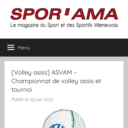
Aller
au
contenu
Spor'ama
Menu
:
le
[Volley assis] ASVAM –
magazine
Championnat de volley assis et
tournoi
du
Publié le
29 juin 2023
p
sport
a
r
et
S