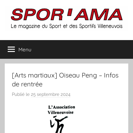
Aller
au
contenu
Spor'ama
Menu
:
le
[Arts martiaux] Oiseau Peng – Infos
magazine
de rentrée
Publié le
25 septembre 2024
p
du
a
r
sport
S
et
p