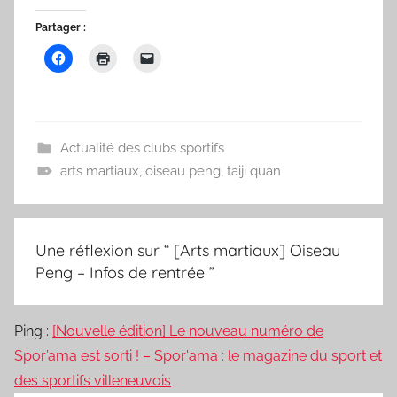
Partager :
Actualité des clubs sportifs
arts martiaux
,
oiseau peng
,
taiji quan
Une réflexion sur “
[Arts martiaux] Oiseau
Peng – Infos de rentrée
”
Ping :
[Nouvelle édition] Le nouveau numéro de
Spor’ama est sorti ! – Spor'ama : le magazine du sport et
des sportifs villeneuvois