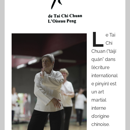
o
des
r
'
sportifs
a
L
m
e Tai
villeneuvois
a
Chi
Chuan (“tàijí
quán” dans
l’écriture
international
e pinyin) est
un art
martial
interne
d’origine
chinoise.