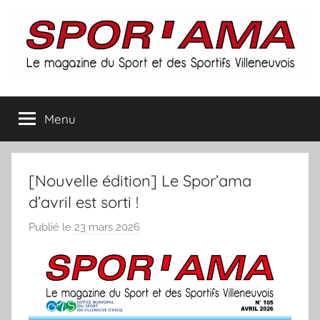
Aller
au
contenu
Spor'ama
Menu
:
le
[Nouvelle édition] Le Spor’ama
magazine
d’avril est sorti !
Publié le
23 mars 2026
p
du
a
r
sport
S
et
p